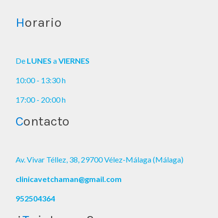
H
orario
De
LUNES
a
VIERNES
10:00 - 13:30 h
17:00 - 20:00 h
C
ontacto
Av. Vivar Téllez, 38, 29700 Vélez-Málaga (Málaga)
clinicavetchaman@gmail.com
952504364